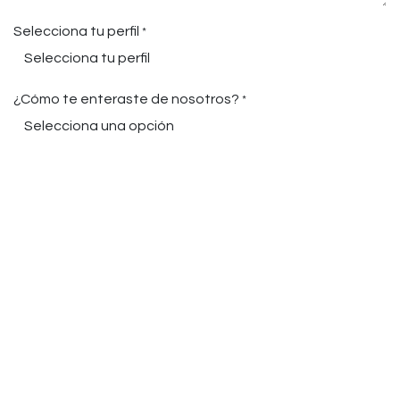
Selecciona tu perfil
*
¿Cómo te enteraste de nosotros?
*
Ubicación del proyecto
Enviar
TS Brands
+1 (650) 555-0111