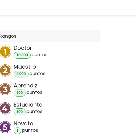
Rangos
Doctor
punto
s
10,000
Maestro
punto
s
2,000
Aprendiz
punto
s
500
Estudiante
punto
s
100
Novato
punto
s
1